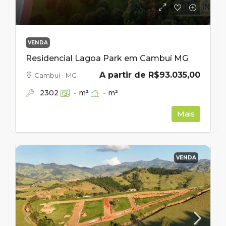
VENDA
Residencial Lagoa Park em Cambuí MG
A partir de
R$93.035,00
Cambuí - MG
2302
-
m²
-
m²
Mais
VENDA