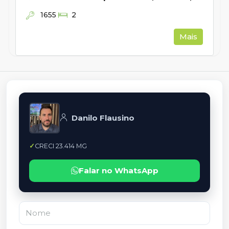
1655
2
Mais
Danilo Flausino
CRECI 23.414 MG
Falar no WhatsApp