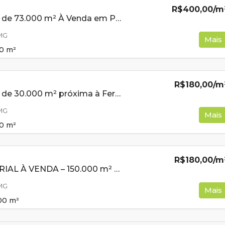
R$400,00
/m
Área industrial de 73.000 m² À Venda em Pouso Alegre/MG
 MG
Mais
0
m²
R$180,00
/m
Área industrial de 30.000 m² próxima à Fernão Dias em Pouso Alegre/MG
 MG
Mais
0
m²
R$180,00
/m
ÁREA INDUSTRIAL À VENDA – 150.000 m² EM POUSO ALEGRE MG
 MG
Mais
00
m²