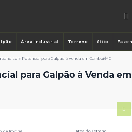
lpão
Área Industrial
Terreno
Sítio
Faze
Urbano com Potencial para Galpão à Venda em Cambuí/MG
cial para Galpão à Venda e
Área do Terreno
po de Imóvel