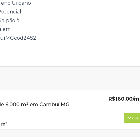
R$160,00
/m
 de 6.000 m² em Cambuí MG
Mais
m²