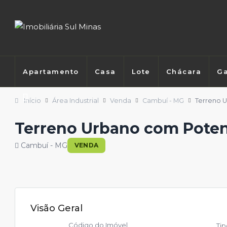
Apartamento
Casa
Lote
Chácara
Ga
Início
Área Industrial
Venda
Cambuí - MG
Terreno 
Terreno Urbano com Poten
Cambuí - MG
VENDA
Visão Geral
Código do Imóvel
Ti