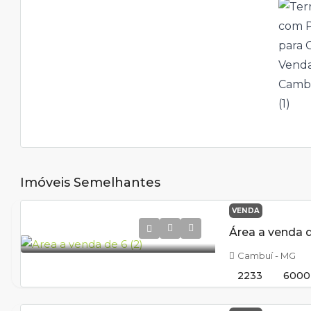
Imóveis Semelhantes
VENDA
Área a venda
Cambuí - MG
2233
6000