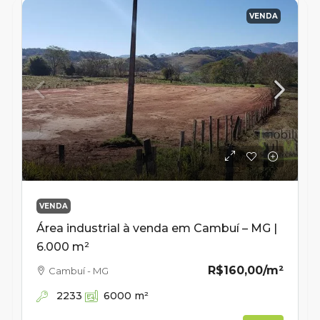
VENDA
VENDA
Área industrial à venda em Cambuí – MG |
6.000 m²
R$160,00
/m²
Cambuí - MG
2233
6000
m²