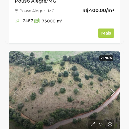
Pouso Alegre/MG
R$400,00
/m²
Pouso Alegre - MG
2487
73000
m²
Mais
VENDA