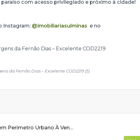
 paraíso com acesso privilegiado e próximo à cidade!
no Instagram:
@imobiliariasulminas
e no
ens da Fernão Dias – Excelente COD2219 (5)
Terreno Rural em Perímetro Urbano À Venda Em Cambuí MG