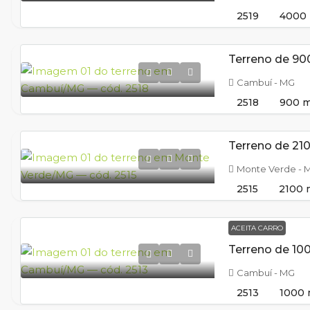
2519
4000
Cambuí - MG
2518
900
m
Monte Verde - 
2515
2100
ACEITA CARRO
Cambuí - MG
2513
1000