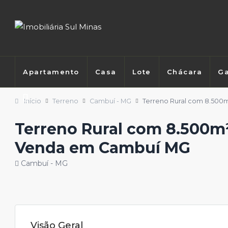
Apartamento
Casa
Lote
Chácara
Ga
Início
Terreno
Cambuí - MG
Terreno Rural com 8.500m
Terreno Rural com 8.500m²
Venda em Cambuí MG
Cambuí - MG
Visão Geral