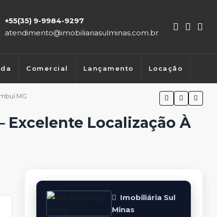
+55(35) 9-9984-9297
atendimento@imobiliariasulminas.com.br
nda
Comercial
Lançamento
Locação
ambuí MG
– Excelente Localização À
Imobiliária Sul
Minas