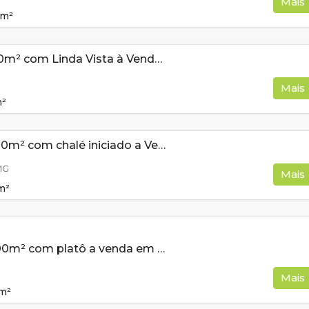
Mais
m²
Terreno de 900m² com Linda Vista à Venda em Cambuí MG
Mais
²
Terreno de 2100m² com chalé iniciado a Venda em Monte Verde MG
MG
Mais
m²
Terreno de 1000m² com platô a venda em Cambui MG
Mais
m²