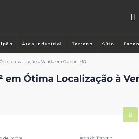
lpão
Área Industrial
Terreno
Sítio
Faze
 Ótima Localização à Venda em Cambuí MG
² em Ótima Localização à 
Área do Terreno
po de Imóvel