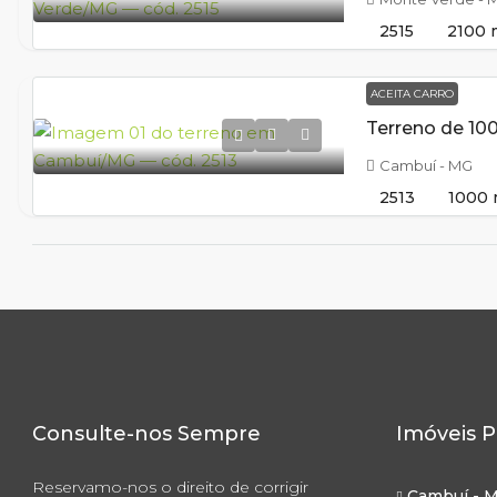
2515
2100
ACEITA CARRO
Cambuí - MG
2513
1000
Consulte-nos Sempre
Imóveis P
Reservamo-nos o direito de corrigir
Cambuí - 