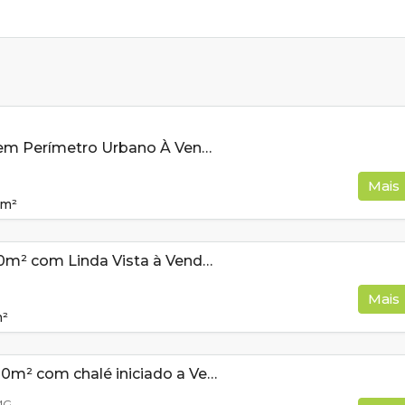
Terreno Rural em Perímetro Urbano À Venda Em Cambuí MG
Mais
m²
Terreno de 900m² com Linda Vista à Venda em Cambuí MG
Mais
²
Terreno de 2100m² com chalé iniciado a Venda em Monte Verde MG
MG