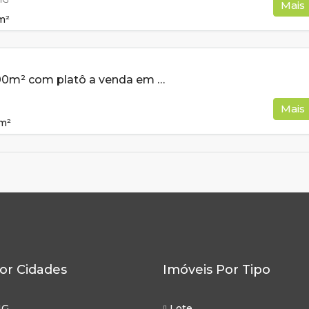
Mais
m²
Terreno de 1000m² com platô a venda em Cambui MG
Mais
m²
or Cidades
Imóveis Por Tipo
MG
Lote