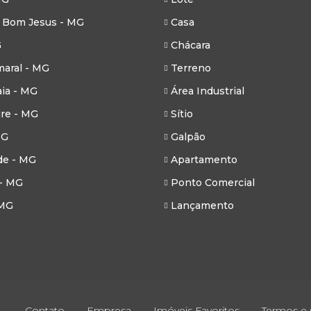
 Bom Jesus - MG
Casa
G
Chácara
aral - MG
Terreno
ia - MG
Área Industrial
re - MG
Sítio
MG
Galpão
de - MG
Apartamento
- MG
Ponto Comercial
 MG
Lançamento
Contato
Empresa
Imóveis Favoritos
Termos e