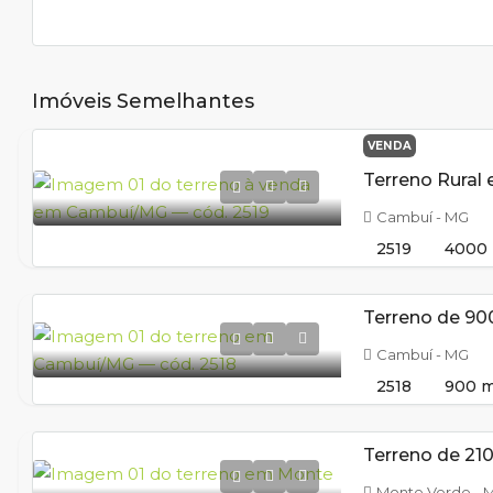
Imóveis Semelhantes
VENDA
Cambuí - MG
2519
4000
Cambuí - MG
2518
900
m
Monte Verde - 