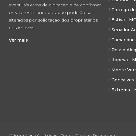
eventuais erros de digitação e de confirmar
Córrego do
os valores anunciados, que poderão ser
Estiva - M
alterados por solicitação dos proprietários
dos imóveis.
Senador Am
Camanduca
Ver mais
Pouso Aleg
Itapeva - 
Monte Ver
Gonçalves 
Extrema -
© Imobiliária Sul Minas - Todos Direitos Reservados