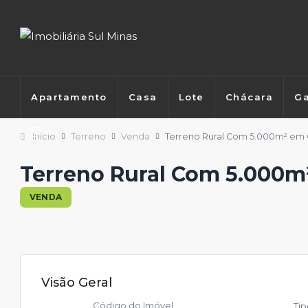
Apartamento
Casa
Lote
Chácara
Ga
Início
Terreno
Venda
Terreno Rural Com 5.000m² em
Terreno Rural Com 5.000m
VENDA
Visão Geral
Código do Imóvel
Ti