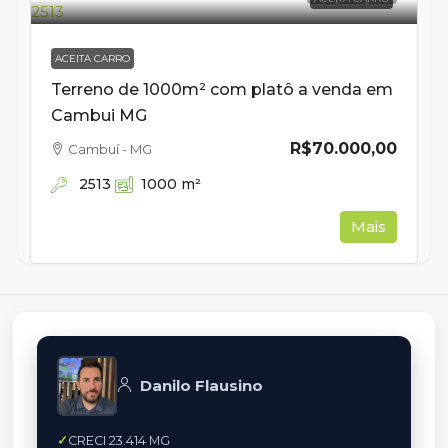
ACEITA CARRO
Terreno de 1000m² com platô a venda em
Cambui MG
R$70.000,00
Cambuí - MG
2513
1000
m²
Mais
Danilo Flausino
CRECI 23.414 MG