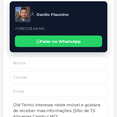
Danilo Flausino
CRECI 23.414 MG
Falar no WhatsApp