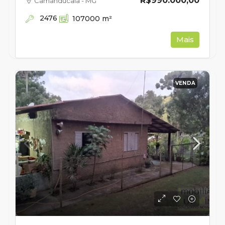
R$990.000,00
Camanducaia - MG
2476
107000
m²
Mais
VENDA