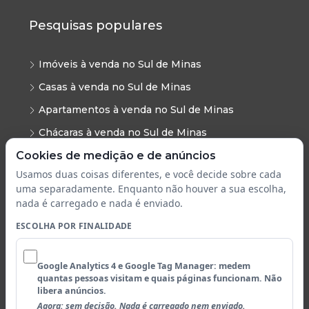
Pesquisas populares
Imóveis à venda no Sul de Minas
Casas à venda no Sul de Minas
Apartamentos à venda no Sul de Minas
Chácaras à venda no Sul de Minas
Cookies de medição e de anúncios
Sítios à venda no Sul de Minas
Usamos duas coisas diferentes, e você decide sobre cada
Terrenos à venda no Sul de Minas
uma separadamente. Enquanto não houver a sua escolha,
Lotes à venda no Sul de Minas
nada é carregado e nada é enviado.
Galpões no Sul de Minas
ESCOLHA POR FINALIDADE
Áreas industriais no Sul de Minas
Analytics (audiência)
Google Analytics 4 e Google Tag Manager: medem
Imóveis em Cambuí - MG
quantas pessoas visitam e quais páginas funcionam. Não
libera anúncios.
Agora: sem decisão. Nada é carregado nem enviado.