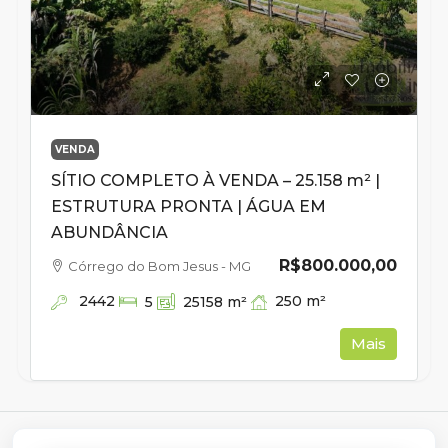
VENDA
SÍTIO COMPLETO À VENDA – 25.158 m² |
ESTRUTURA PRONTA | ÁGUA EM
ABUNDÂNCIA
R$800.000,00
Córrego do Bom Jesus - MG
2442
250
m²
5
25158
m²
Mais