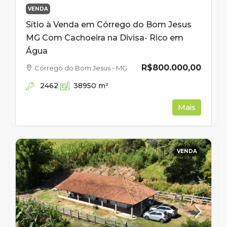
VENDA
Sítio à Venda em Córrego do Bom Jesus
MG Com Cachoeira na Divisa- Rico em
Água
R$800.000,00
Córrego do Bom Jesus - MG
2462
38950
m²
Mais
VENDA