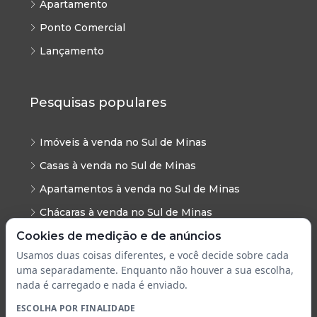
Apartamento
Ponto Comercial
Lançamento
Pesquisas populares
Imóveis à venda no Sul de Minas
Casas à venda no Sul de Minas
Apartamentos à venda no Sul de Minas
Chácaras à venda no Sul de Minas
Sítios à venda no Sul de Minas
Cookies de medição e de anúncios
Usamos duas coisas diferentes, e você decide sobre cada
Terrenos à venda no Sul de Minas
uma separadamente. Enquanto não houver a sua escolha,
Lotes à venda no Sul de Minas
nada é carregado e nada é enviado.
Galpões no Sul de Minas
ESCOLHA POR FINALIDADE