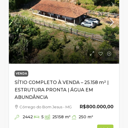
VENDA
SÍTIO COMPLETO À VENDA – 25.158 m² |
ESTRUTURA PRONTA | ÁGUA EM
ABUNDÂNCIA
R$800.000,00
Córrego do Bom Jesus - MG
2442
250
m²
5
25158
m²