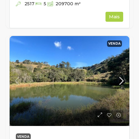
2517
5
209700
m²
Mais
VENDA
VENDA