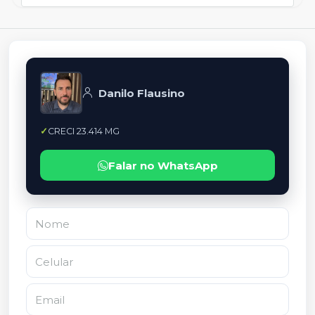
Danilo Flausino
CRECI 23.414 MG
Falar no WhatsApp