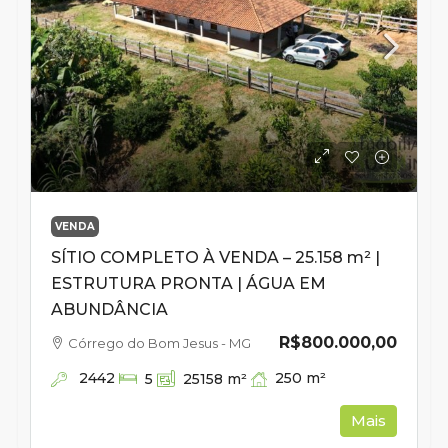
VENDA
SÍTIO COMPLETO À VENDA – 25.158 m² |
ESTRUTURA PRONTA | ÁGUA EM
ABUNDÂNCIA
R$800.000,00
Córrego do Bom Jesus - MG
2442
250
m²
5
25158
m²
Mais