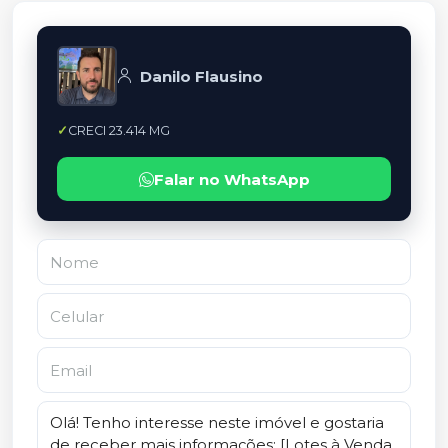
Danilo Flausino
CRECI 23.414 MG
Falar no WhatsApp