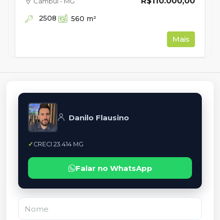
R$110.000,00
Cambuí - MG
2508
560
m²
Mais
Danilo Flausino
CRECI 23.414 MG
Falar no WhatsApp