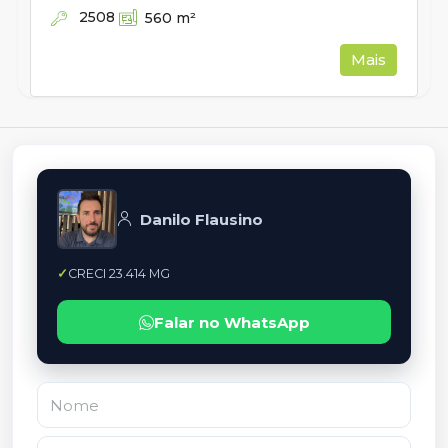
2508
560
m²
Mais
Danilo Flausino
CRECI 23.414 MG
Falar no WhatsApp