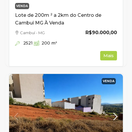
VENDA
Lote de 200m ² a 2km do Centro de
Cambui MG À Venda
R$90.000,00
Cambuí - MG
2521
200
m²
Mais
VENDA