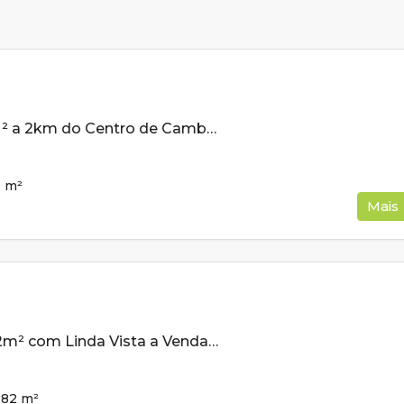
Lote de 200m ² a 2km do Centro de Cambui MG À Venda
0
m²
Mais
Lote de 258,82m² com Linda Vista a Venda em Cambui MG
,82
m²