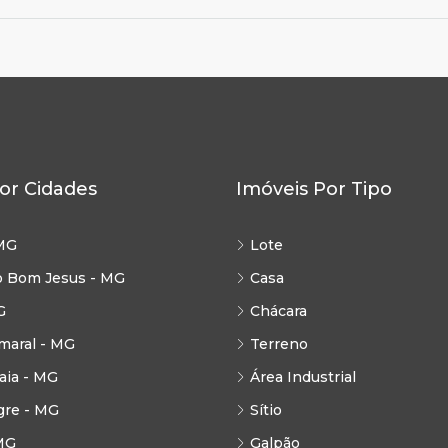
or Cidades
Imóveis Por Tipo
MG
Lote
o Bom Jesus - MG
Casa
G
Chácara
maral - MG
Terreno
ia - MG
Área Industrial
gre - MG
Sítio
MG
Galpão