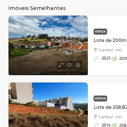
Imóveis Semelhantes
VENDA
Cambuí - MG
2521
20
VENDA
Cambuí - MG
2514
258