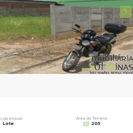
Área do Terreno
po de Imóvel
Lote
205