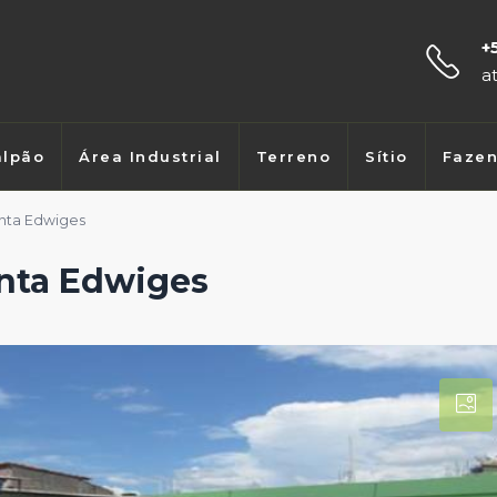
+
a
lpão
Área Industrial
Terreno
Sítio
Faze
anta Edwiges
anta Edwiges