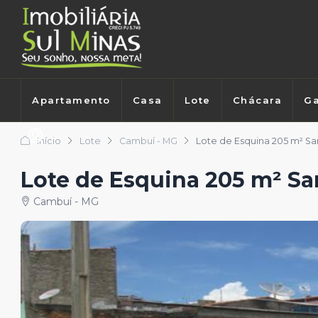
Apartamento
Casa
Lote
Chácara
Ga
Início
Lote
Cambuí - MG
Lote de Esquina 205 m² S
Lote de Esquina 205 m² S
Cambuí - MG