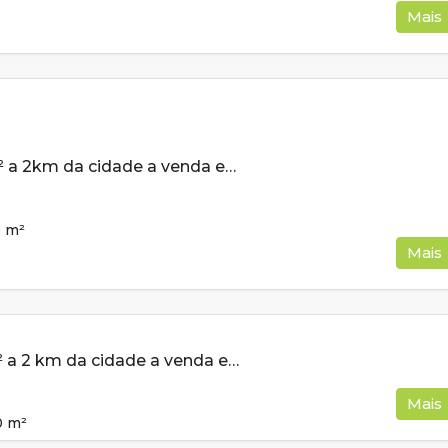
Mais
Lote de 500m² a 2km da cidade a venda em Cambui MG
0
m²
Mais
Lote de 560m² a 2 km da cidade a venda em Cambui MG
Mais
0
m²