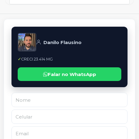
Danilo Flausino
CRECI 23.414 MG
Falar no WhatsApp