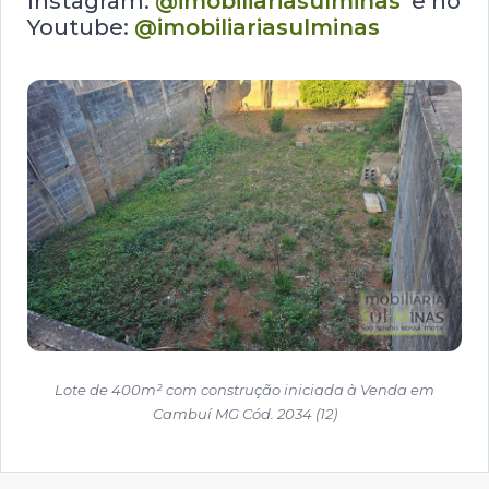
Instagram:
@imobiliariasulminas
e no
Youtube:
@imobiliariasulminas
Lote de 400m² com construção iniciada à Venda em
Cambuí MG Cód. 2034 (12)