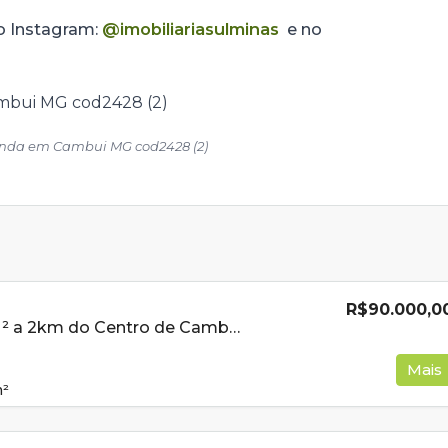
no Instagram:
@imobiliariasulminas
e no
venda em Cambui MG cod2428 (2)
R$90.000,0
Lote de 200m ² a 2km do Centro de Cambui MG À Venda
Mais
²