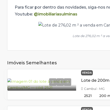
Para ficar por dentro das novidades, siga-nos 
Youtube:
@imobiliariasulminas
Lote de 276,02 m ² a 
Imóveis Semelhantes
VENDA
Cambuí - MG
2521
200
m
VENDA