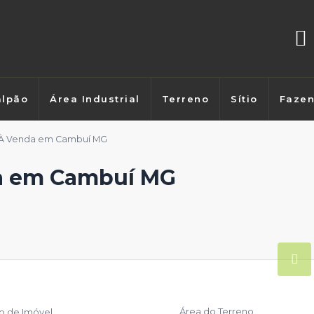
lpão
Área Industrial
Terreno
Sítio
Faze
² À Venda em Cambuí MG
da em Cambuí MG
Área do Terreno
po de Imóvel