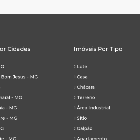
or Cidades
Imóveis Por Tipo
MG
Lote
 Bom Jesus - MG
Casa
G
Chácara
aral - MG
Terreno
ia - MG
Área Industrial
re - MG
Sítio
MG
Galpão
de - MG
Apartamento