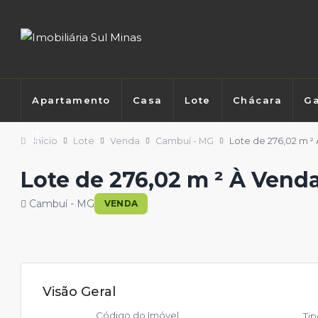
Apartamento
Casa
Lote
Chácara
Ga
Início
Lote
Venda
Cambuí - MG
Lote de 276,02 m 
Lote de 276,02 m ² À Ven
Cambuí - MG
VENDA
Visão Geral
Código do Imóvel
Ti