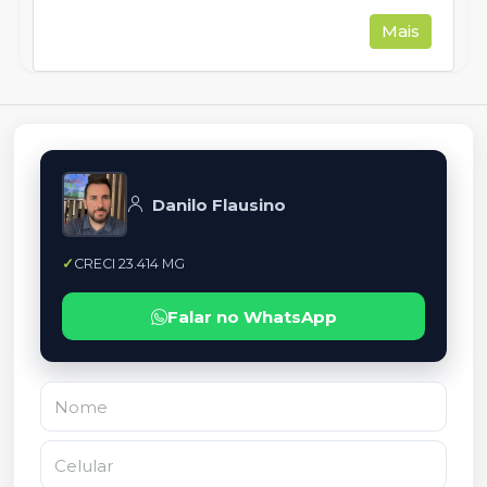
Mais
Danilo Flausino
CRECI 23.414 MG
Falar no WhatsApp