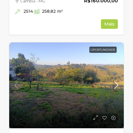
R$160.000,00
Cambuí - MG
2514
258,82
m²
Mais
OPORTUNIDADE