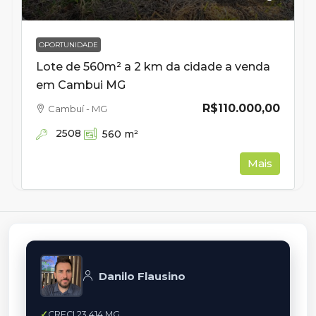
OPORTUNIDADE
Lote de 560m² a 2 km da cidade a venda
em Cambui MG
R$110.000,00
Cambuí - MG
2508
560
m²
Mais
Danilo Flausino
CRECI 23.414 MG