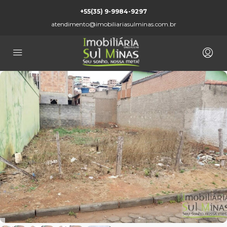
+55(35) 9-9984-9297
atendimento@imobiliariasulminas.com.br