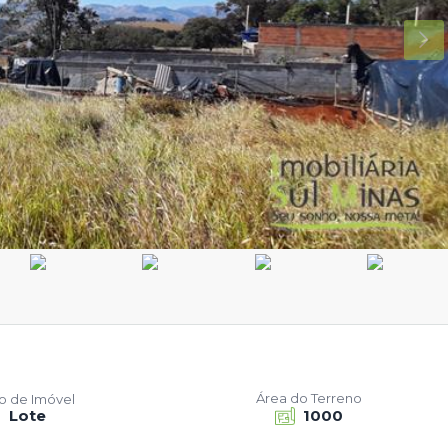
Área do Terreno
po de Imóvel
Lote
1000