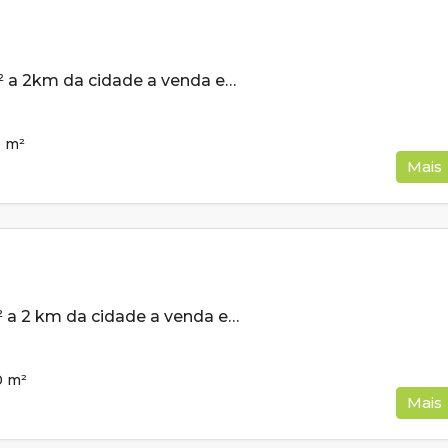
Lote de 500m² a 2km da cidade a venda em Cambui MG
0
m²
Mais
Lote de 560m² a 2 km da cidade a venda em Cambui MG
0
m²
Mais