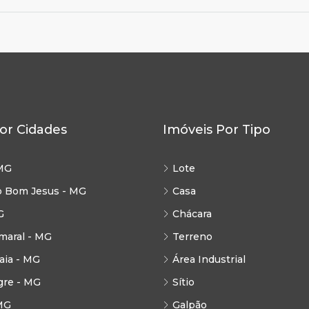
or Cidades
Imóveis Por Tipo
MG
Lote
o Bom Jesus - MG
Casa
G
Chácara
maral - MG
Terreno
ia - MG
Área Industrial
gre - MG
Sítio
MG
Galpão