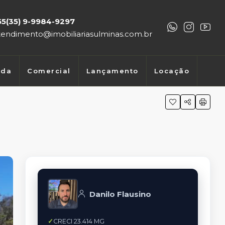
55(35) 9-9984-9297
tendimento@imobiliariasulminas.com.br
nda
Comercial
Lançamento
Locação
Danilo Flausino
CRECI 23.414 MG