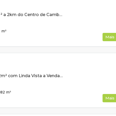
Lote de 200m ² a 2km do Centro de Cambui MG À Venda
0
m²
Mais
Lote de 258,82m² com Linda Vista a Venda em Cambui MG
,82
m²
Mais