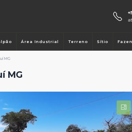
+
a
lpão
Área Industrial
Terreno
Sítio
Faze
uí MG
uí MG