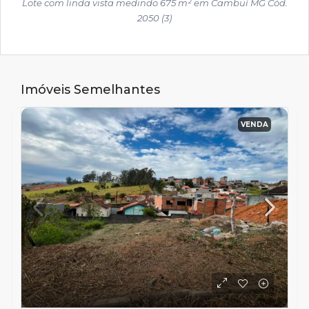
Lote com linda vista medindo 675 m² em Cambuí MG Cód.
2050 (3)
Imóveis Semelhantes
VENDA