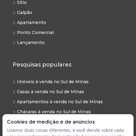
Sítio
Galpão
Apartamento
Ponto Comercial
Lançamento
Pesquisas populares
Imóveis à venda no Sul de Minas
Casas à venda no Sul de Minas
Apartamentos à venda no Sul de Minas
Chácaras à venda no Sul de Minas
Cookies de medição e de anúncios
Sítios à venda no Sul de Minas
Usamos duas coisas diferentes, e você decide sobre cada
Terrenos à venda no Sul de Minas