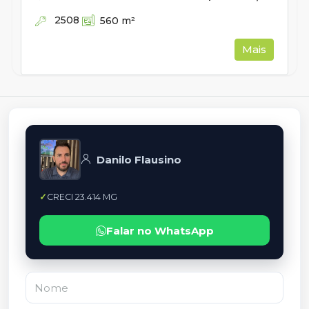
2508
560
m²
Mais
Danilo Flausino
CRECI 23.414 MG
Falar no WhatsApp