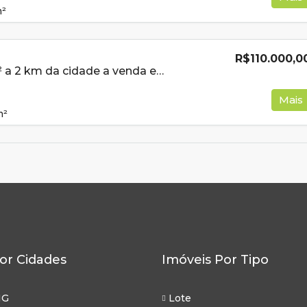
²
R$110.000,0
Lote de 560m² a 2 km da cidade a venda em Cambui MG
Mais
m²
or Cidades
Imóveis Por Tipo
MG
Lote