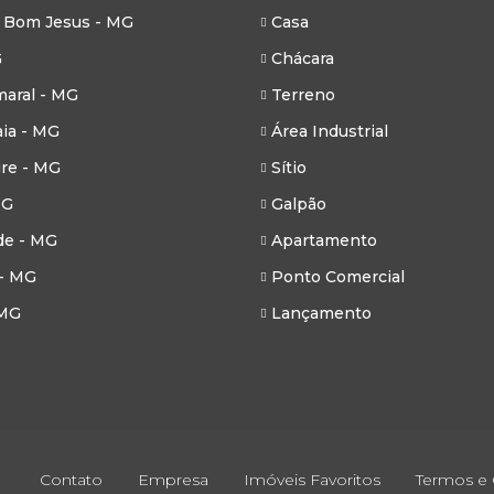
 Bom Jesus - MG
Casa
G
Chácara
aral - MG
Terreno
ia - MG
Área Industrial
re - MG
Sítio
MG
Galpão
de - MG
Apartamento
- MG
Ponto Comercial
 MG
Lançamento
Contato
Empresa
Imóveis Favoritos
Termos e