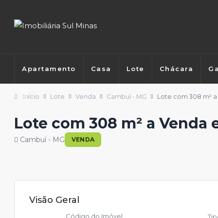
Apartamento
Casa
Lote
Chácara
Ga
Início
Lote
Venda
Cambuí - MG
Lote com 308 m² 
Lote com 308 m² a Venda
Cambuí - MG
VENDA
Visão Geral
Código do Imóvel
Ti