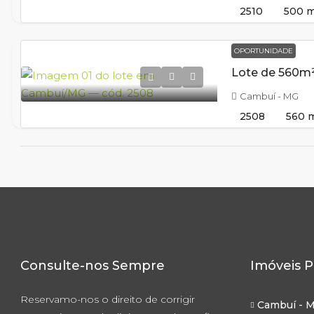
2510
500
m
OPORTUNIDADE
Cambuí - MG
2508
560
Consulte-nos Sempre
Imóveis P
Reservamo-nos o direito de corrigir
Cambuí - 