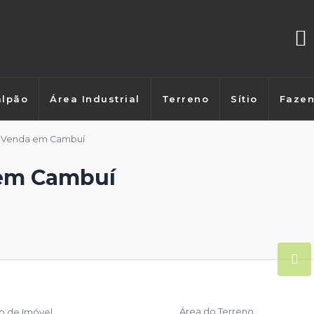
lpão
Área Industrial
Terreno
Sítio
Faze
a Venda em Cambuí
 em Cambuí
Área do Terreno
po de Imóvel