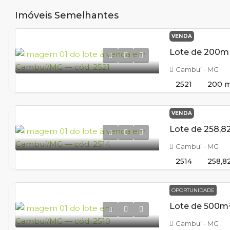
Imóveis Semelhantes
VENDA
Cambuí - MG
2521
200
m
VENDA
Cambuí - MG
2514
258,8
OPORTUNIDADE
Cambuí - MG