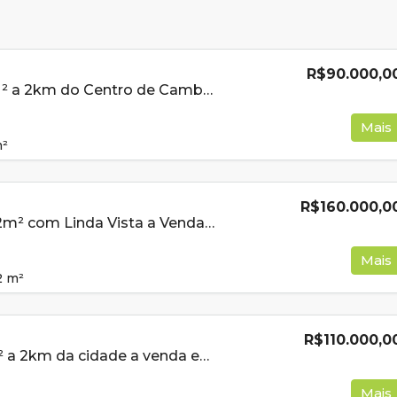
R$90.000,0
Lote de 200m ² a 2km do Centro de Cambui MG À Venda
Mais
²
R$160.000,0
Lote de 258,82m² com Linda Vista a Venda em Cambui MG
Mais
2
m²
R$110.000,0
Lote de 500m² a 2km da cidade a venda em Cambui MG
Mais