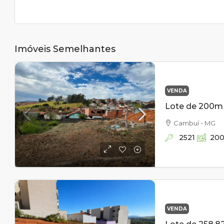
Imóveis Semelhantes
VENDA
Cambuí - MG
2521
20
VENDA