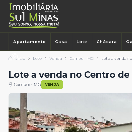
Apartamento
Casa
Lote
Chácara
Ga
Início
Lote
Venda
Cambuí - MG
Lote a venda no
Lote a venda no Centro d
Cambuí - MG
VENDA