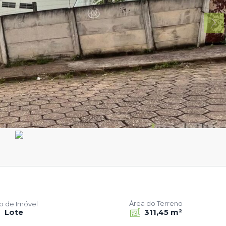
Área do Terreno
po de Imóvel
Lote
311,45 m²