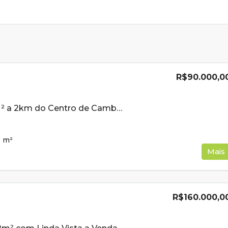
R$90.000,0
Lote de 200m ² a 2km do Centro de Cambui MG À Venda
0
m²
Mais
R$160.000,0