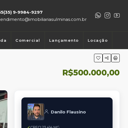
55(35) 9-9984-9297
tendimento@imobiliariasulminas.com.br
nda
Comercial
Lançamento
Locação
R$500.000,00
Danilo Flausino
CRECI 23.414 MG