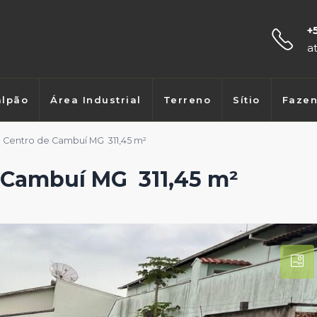
+
a
lpão
Área Industrial
Terreno
Sítio
Faze
 Centro de Cambuí MG 311,45 m²
e Cambuí MG 311,45 m²