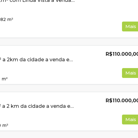
Lote de 258,82m² com Linda Vista a Venda em Cambui MG
,82
m²
Mais
R$110.000,0
Lote de 500m² a 2km da cidade a venda em Cambui MG
Mais
0
m²
R$110.000,0
Lote de 560m² a 2 km da cidade a venda em Cambui MG
Mais
0
m²