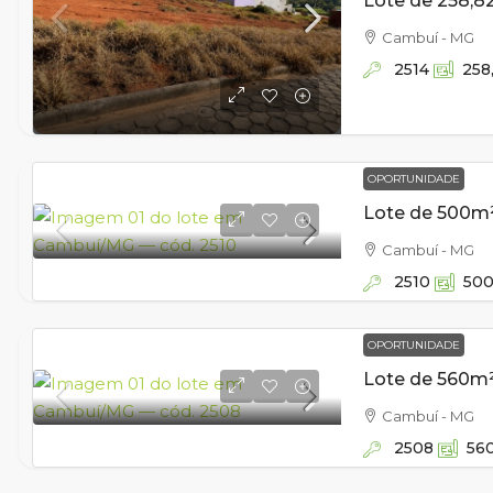
Cambuí - MG
2514
258
OPORTUNIDADE
Cambuí - MG
2510
50
OPORTUNIDADE
Cambuí - MG
2508
56