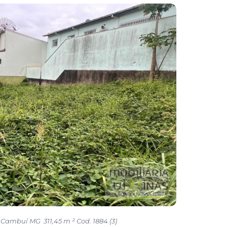
 Cambuí MG 311,45 m ² Cod. 1884 (3)