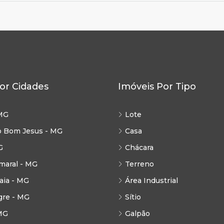
or Cidades
Imóveis Por Tipo
MG
Lote
o Bom Jesus - MG
Casa
G
Chácara
maral - MG
Terreno
ia - MG
Área Industrial
gre - MG
Sítio
MG
Galpão