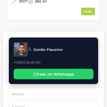
2507
280
m²
Mais
Danilo Flausino
CRECI 23.414 MG
Falar no WhatsApp