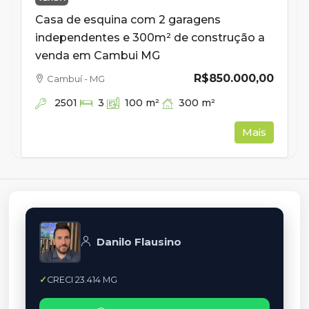
Casa de esquina com 2 garagens
independentes e 300m² de construção a
venda em Cambui MG
R$850.000,00
Cambuí - MG
2501
300
m²
3
100
m²
Mais
Danilo Flausino
CRECI 23.414 MG