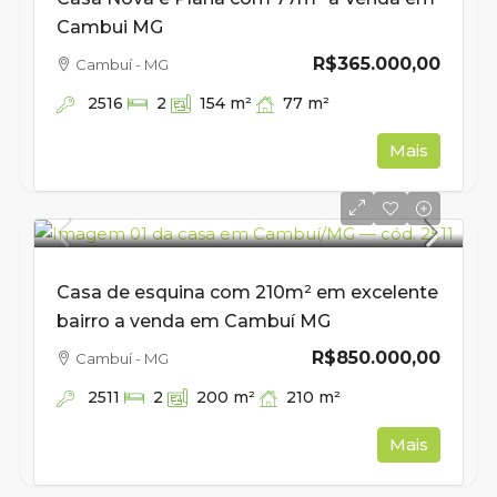
Cambui MG
R$365.000,00
Cambuí - MG
2516
77
m²
2
154
m²
Mais
Casa de esquina com 210m² em excelente
bairro a venda em Cambuí MG
R$850.000,00
Cambuí - MG
2511
210
m²
2
200
m²
Mais