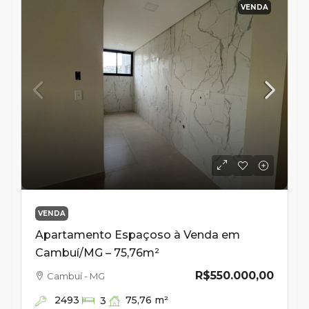
VENDA
VENDA
Apartamento Espaçoso à Venda em
Cambuí/MG – 75,76m²
R$550.000,00
Cambuí - MG
2493
75,76
m²
3