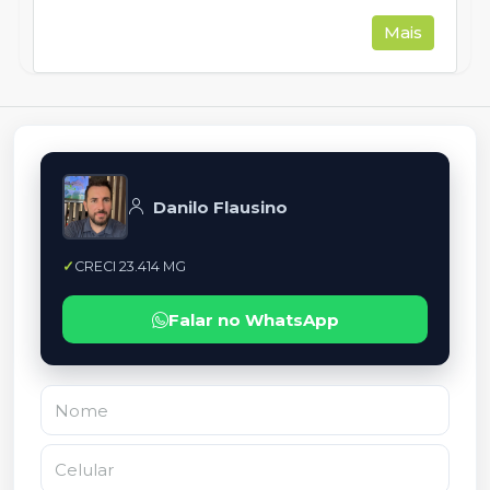
Mais
Danilo Flausino
CRECI 23.414 MG
Falar no WhatsApp