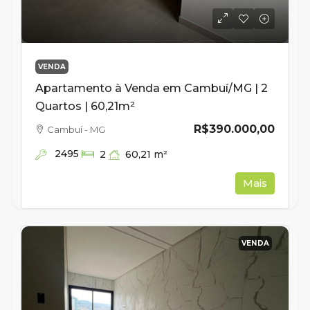
VENDA
Apartamento à Venda em Cambuí/MG | 2
Quartos | 60,21m²
R$390.000,00
Cambuí - MG
2495
60,21
m²
2
Mais
VENDA