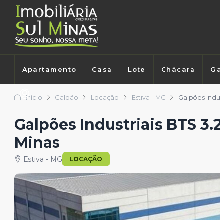
Apartamento
Casa
Lote
Chácara
Ga
Início
Galpão
Locação
Estiva - MG
Galpões Indus
Galpões Industriais BTS 3.
Minas
Estiva - MG
LOCAÇÃO