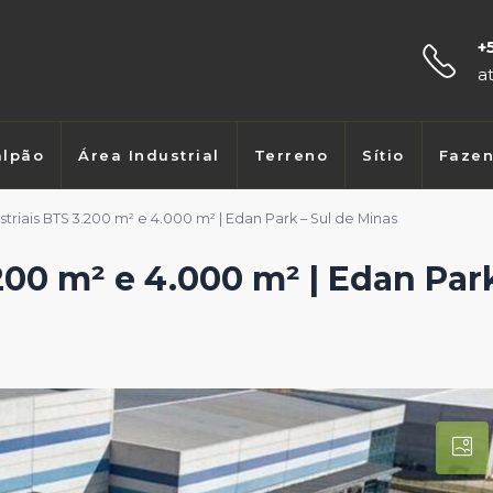
+
a
lpão
Área Industrial
Terreno
Sítio
Faze
triais BTS 3.200 m² e 4.000 m² | Edan Park – Sul de Minas
200 m² e 4.000 m² | Edan Park