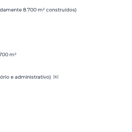
adamente 8.700 m² construídos)
.700 m²
tório e administrativo) ￼