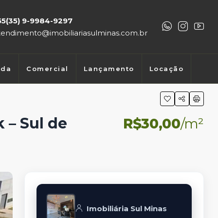
55(35) 9-9984-9297
tendimento@imobiliariasulminas.com.br
nda
Comercial
Lançamento
Locação
 – Sul de
R$30,00
/m²
Imobiliária Sul Minas