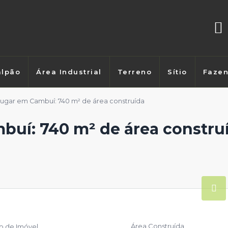
lpão
Área Industrial
Terreno
Sítio
Faze
lugar em Cambuí: 740 m² de área construída
buí: 740 m² de área constru
Área Construída
po de Imóvel