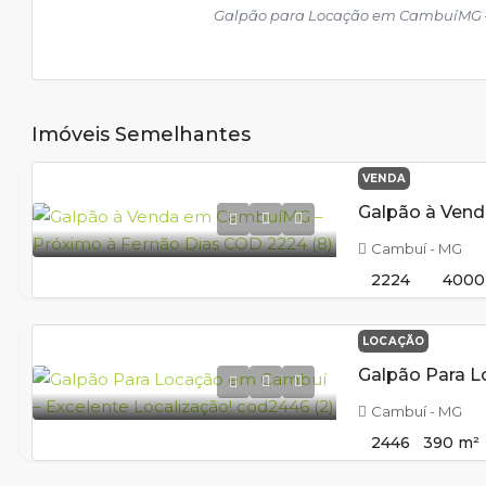
Galpão para Locação em CambuíMG – 
Imóveis Semelhantes
VENDA
Cambuí - MG
2224
4000
LOCAÇÃO
Cambuí - MG
2446
390
m²