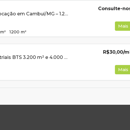
Consulte-no
Galpão para Locação em Cambuí/MG – 1.200 m² | 3 Docas | Acesso Fernão Dias
Mais
m²
1200
m²
R$30,00
/m
Galpões Industriais BTS 3.200 m² e 4.000 m² | Edan Park – Sul de Minas
Mais