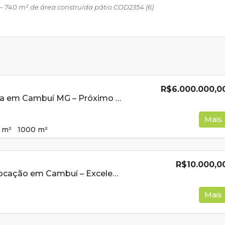
740 m² de área construída pátio COD2354 (6)
R$6.000.000,0
Galpão à Venda em Cambuí MG – Próximo à Fernão Dias Ideal para Logística e Indústria
Mais
m²
1000
m²
R$10.000,0
Galpão Para Locação em Cambuí – Excelente Localização!
Mais