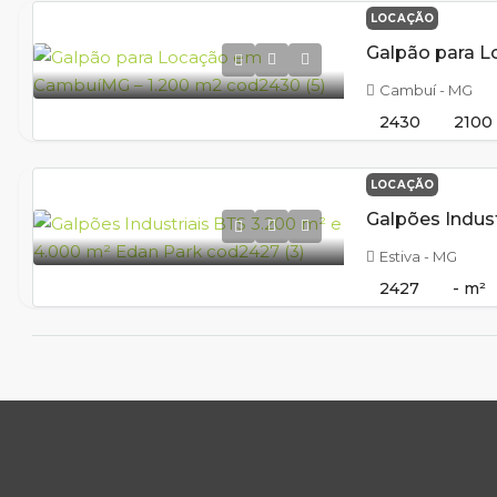
LOCAÇÃO
Cambuí - MG
2430
2100
LOCAÇÃO
Estiva - MG
2427
-
m²