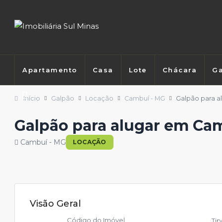
Apartamento
Casa
Lote
Chácara
Ga
Início
Galpão
Locação
Cambuí - MG
Galpão para a
Galpão para alugar em Cam
Cambuí - MG
LOCAÇÃO
Visão Geral
Código do Imóvel
Ti