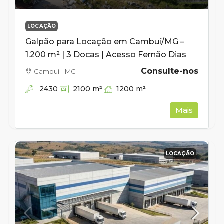
LOCAÇÃO
Galpão para Locação em Cambuí/MG –
1.200 m² | 3 Docas | Acesso Fernão Dias
Consulte-nos
Cambuí - MG
2430
1200
m²
2100
m²
Mais
LOCAÇÃO