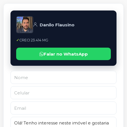
Danilo Flausino
CRECI 23.414 MG
Falar no WhatsApp