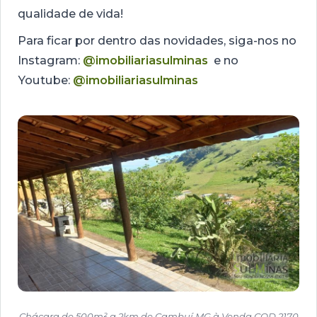
qualidade de vida!
Para ficar por dentro das novidades, siga-nos no
Instagram:
@imobiliariasulminas
e no
Youtube:
@imobiliariasulminas
Chácara de 500m² a 2km de Cambuí MG à Venda COD 2170