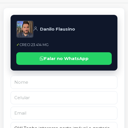
Danilo Flausino
CRECI 23.414 MG
Falar no WhatsApp