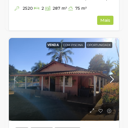
2520
75
m²
2
287
m²
Mais
VENDA
COM PISCINA
OPORTUNIDADE