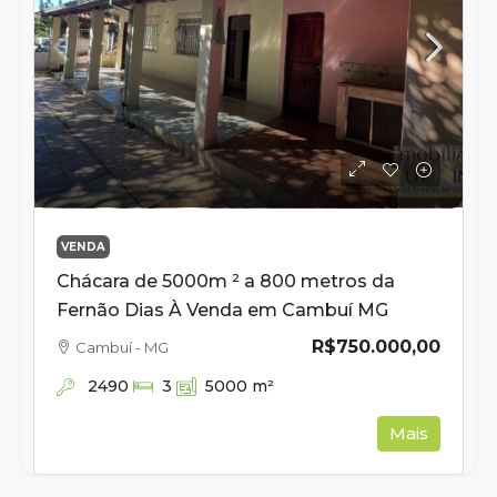
VENDA
Chácara de 5000m ² a 800 metros da
Fernão Dias À Venda em Cambuí MG
R$750.000,00
Cambuí - MG
2490
3
5000
m²
Mais