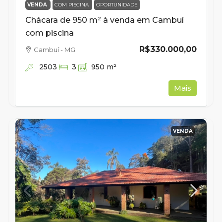
VENDA
COM PISCINA
OPORTUNIDADE
Chácara de 950 m² à venda em Cambuí
com piscina
R$330.000,00
Cambuí - MG
2503
3
950
m²
Mais
VENDA