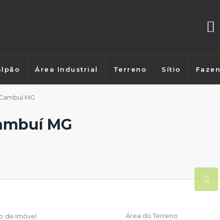
lpão
Área Industrial
Terreno
Sítio
Faze
 Cambuí MG
Cambuí MG
Área do Terreno
po de Imóvel