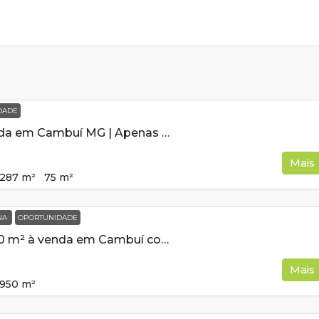
DADE
Chácara à Venda em Cambuí MG | Apenas 6 km de asfalto!
Mais
287
m²
75
m²
INA
OPORTUNIDADE
Chácara de 950 m² à venda em Cambuí com piscina
Mais
950
m²