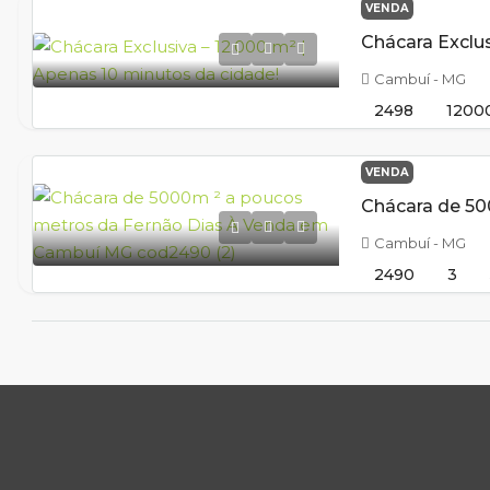
VENDA
Cambuí - MG
2498
1200
VENDA
Cambuí - MG
2490
3