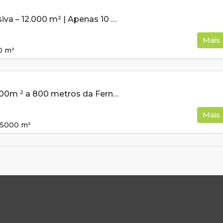
Chácara Exclusiva – 12.000 m² | Apenas 10 minutos da cidade!
Mais
0
m²
Chácara de 5000m ² a 800 metros da Fernão Dias À Venda em Cambuí MG
Mais
5000
m²