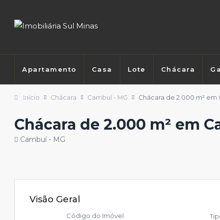
Apartamento
Casa
Lote
Chácara
Ga
Início
Chácara
Cambuí - MG
Chácara de 2.000 m² em
Chácara de 2.000 m² em 
Cambuí - MG
Visão Geral
Código do Imóvel
Ti