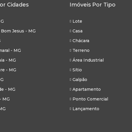
or Cidades
Imóveis Por Tipo
MG
Lote
 Bom Jesus - MG
Casa
G
Chácara
aral - MG
Terreno
ia - MG
Área Industrial
re - MG
Sítio
MG
Galpão
de - MG
Apartamento
- MG
Ponto Comercial
 MG
Lançamento