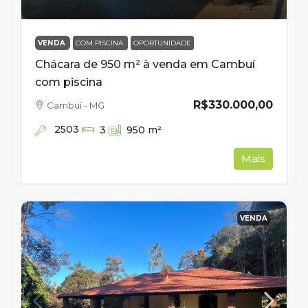
VENDA
COM PISCINA
OPORTUNIDADE
Chácara de 950 m² à venda em Cambuí
com piscina
R$330.000,00
Cambuí - MG
2503
3
950
m²
Mais
VENDA