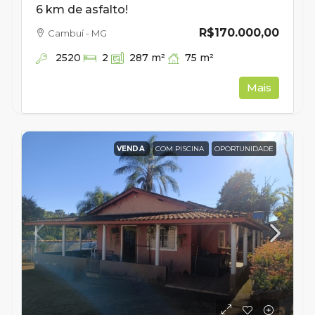
6 km de asfalto!
R$170.000,00
Cambuí - MG
2520
75
m²
2
287
m²
Mais
VENDA
COM PISCINA
OPORTUNIDADE