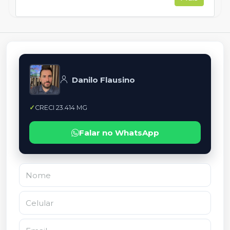
Danilo Flausino
CRECI 23.414 MG
Falar no WhatsApp