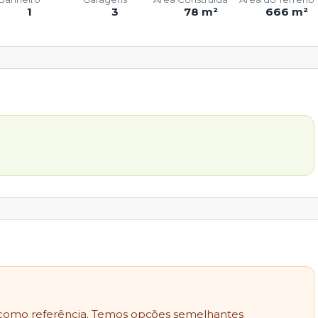
1
3
78 m²
666 m²
como referência. Temos opções semelhantes