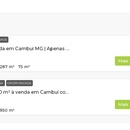
DADE
Chácara à Venda em Cambuí MG | Apenas 6 km de asfalto!
Mais
287
m²
75
m²
INA
OPORTUNIDADE
Chácara de 950 m² à venda em Cambuí com piscina
Mais
950
m²