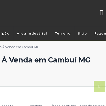
lpão
Área Industrial
Terreno
Sítio
Faze
da À Venda em Cambuí MG
a À Venda em Cambuí MG
Banheiro
Garagens
Área Construída
Área do Terreno