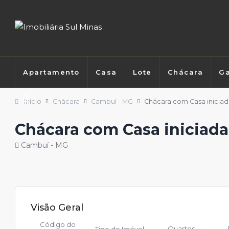
Apartamento
Casa
Lote
Chácara
Ga
Início
Chácara
Cambuí - MG
Chácara com Casa inicia
Chácara com Casa iniciad
Cambuí - MG
Visão Geral
Código do
Quartos