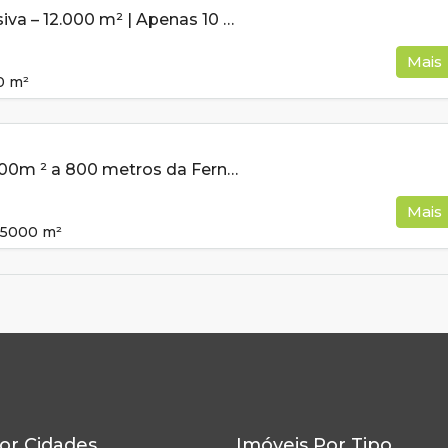
Chácara Exclusiva – 12.000 m² | Apenas 10 minutos da cidade!
Mais
0
m²
Chácara de 5000m ² a 800 metros da Fernão Dias À Venda em Cambuí MG
Mais
5000
m²
or Cidades
Imóveis Por Tipo