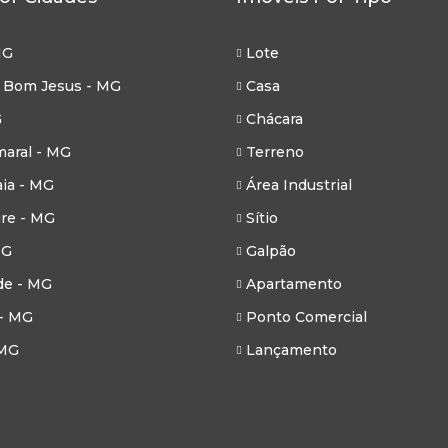
MG
Lote
 Bom Jesus - MG
Casa
G
Chácara
aral - MG
Terreno
ia - MG
Área Industrial
re - MG
Sítio
MG
Galpão
de - MG
Apartamento
- MG
Ponto Comercial
 MG
Lançamento