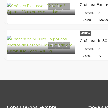
Cambuí - MG
2498
1200
VENDA
Cambuí - MG
2490
3
Consulte-nos Sempre
Imóveis P