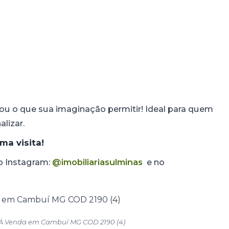
a ou o que sua imaginação permitir! Ideal para quem
lizar.
a visita!
no Instagram:
@imobiliariasulminas
e no
 À Venda em Cambuí MG COD 2190 (4)