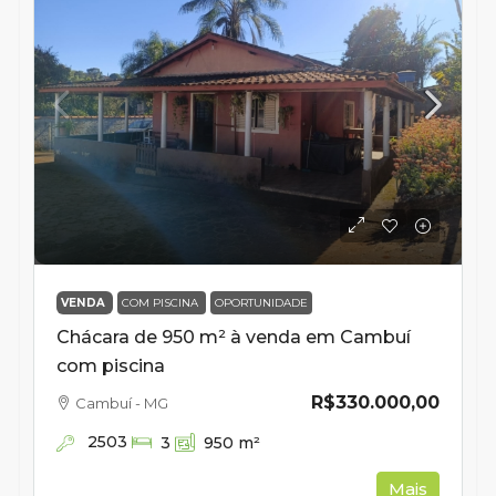
VENDA
COM PISCINA
OPORTUNIDADE
Chácara de 950 m² à venda em Cambuí
com piscina
R$330.000,00
Cambuí - MG
2503
3
950
m²
Mais