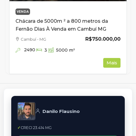
VENDA
Chácara de 5000m ² a 800 metros da
Fernão Dias À Venda em Cambuí MG
R$750.000,00
Cambuí - MG
2490
3
5000
m²
Mais
Danilo Flausino
CRECI 23.414 MG