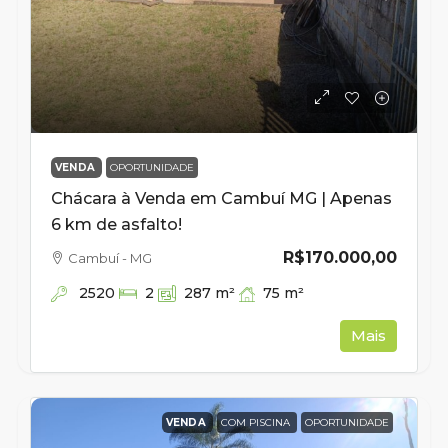
VENDA
OPORTUNIDADE
Chácara à Venda em Cambuí MG | Apenas
6 km de asfalto!
R$170.000,00
Cambuí - MG
2520
75
m²
2
287
m²
Mais
VENDA
COM PISCINA
OPORTUNIDADE