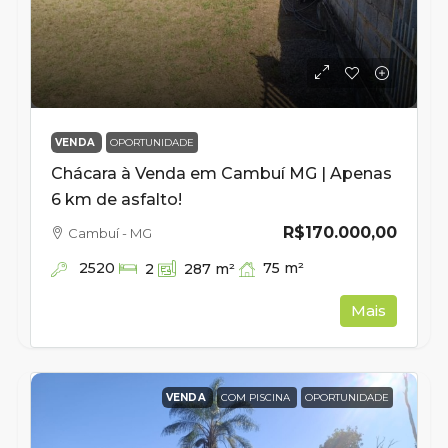
VENDA
OPORTUNIDADE
Chácara à Venda em Cambuí MG | Apenas
6 km de asfalto!
R$170.000,00
Cambuí - MG
2520
75
m²
2
287
m²
Mais
VENDA
COM PISCINA
OPORTUNIDADE