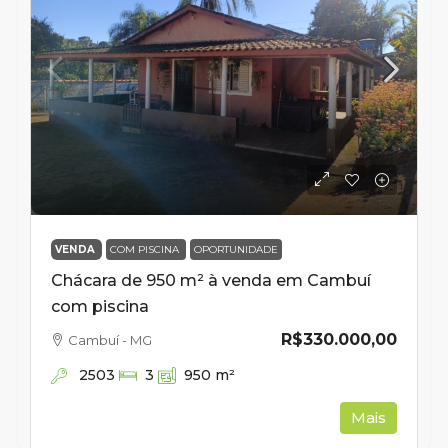
VENDA
COM PISCINA
OPORTUNIDADE
Chácara de 950 m² à venda em Cambuí
com piscina
R$330.000,00
Cambuí - MG
2503
3
950
m²
Mais