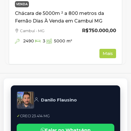
VENDA
Chácara de 5000m ² a 800 metros da
Fernão Dias À Venda em Cambuí MG
R$750.000,00
Cambuí - MG
2490
3
5000
m²
Mais
Danilo Flausino
CRECI 23.414 MG
Falar no WhatsApp