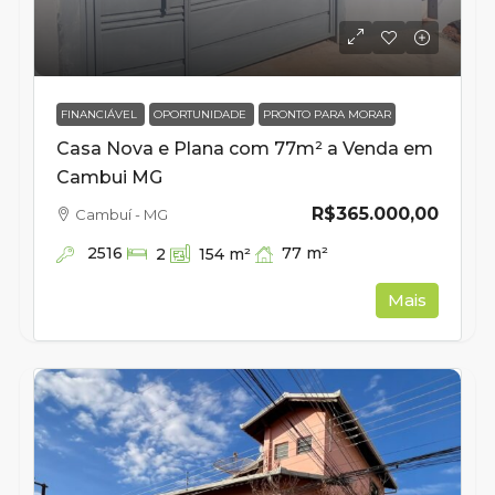
FINANCIÁVEL
OPORTUNIDADE
PRONTO PARA MORAR
Casa Nova e Plana com 77m² a Venda em
Cambui MG
R$365.000,00
Cambuí - MG
2516
77
m²
2
154
m²
Mais