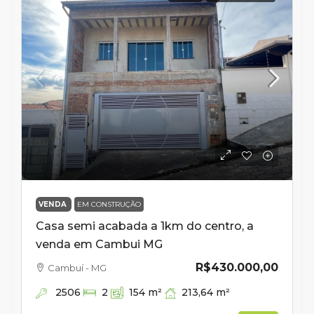
VENDA
EM CONSTRUÇÃO
Casa semi acabada a 1km do centro, a
venda em Cambui MG
R$430.000,00
Cambuí - MG
2506
213,64
m²
2
154
m²