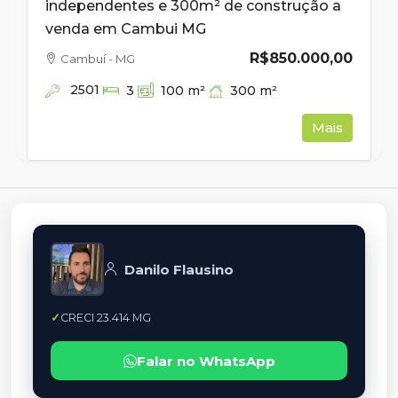
independentes e 300m² de construção a
venda em Cambui MG
R$850.000,00
Cambuí - MG
2501
300
m²
3
100
m²
Mais
Danilo Flausino
CRECI 23.414 MG
Falar no WhatsApp