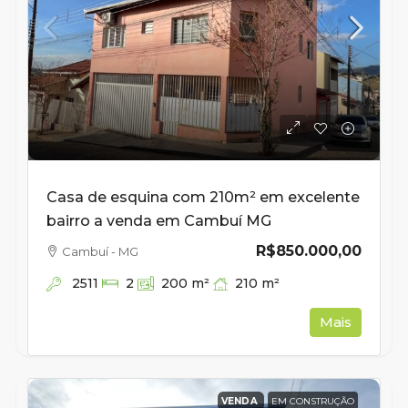
Casa de esquina com 210m² em excelente
bairro a venda em Cambuí MG
R$850.000,00
Cambuí - MG
2511
210
m²
2
200
m²
Mais
VENDA
EM CONSTRUÇÃO