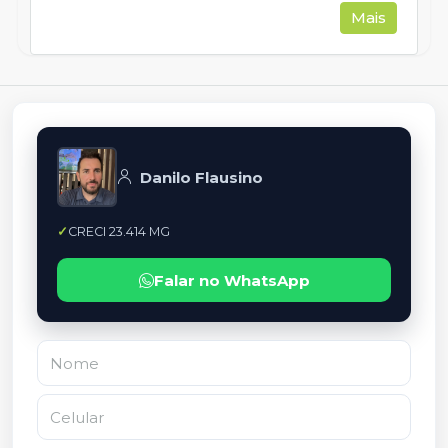
Mais
Danilo Flausino
CRECI 23.414 MG
Falar no WhatsApp