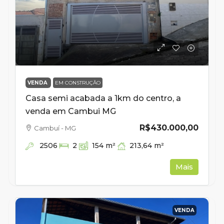
VENDA
EM CONSTRUÇÃO
Casa semi acabada a 1km do centro, a
venda em Cambui MG
R$430.000,00
Cambuí - MG
2506
213,64
m²
2
154
m²
Mais
VENDA