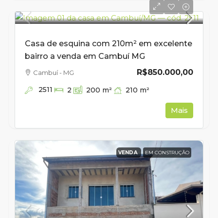
Casa de esquina com 210m² em excelente
bairro a venda em Cambuí MG
R$850.000,00
Cambuí - MG
2511
210
m²
2
200
m²
Mais
VENDA
EM CONSTRUÇÃO