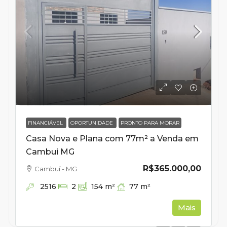
FINANCIÁVEL
OPORTUNIDADE
PRONTO PARA MORAR
Casa Nova e Plana com 77m² a Venda em
Cambui MG
R$365.000,00
Cambuí - MG
2516
77
m²
2
154
m²
Mais