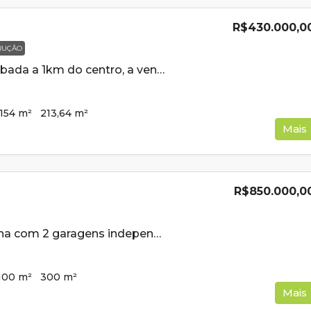
R$430.000,0
RUÇÃO
Casa semi acabada a 1km do centro, a venda em Cambui MG
154
m²
213,64
m²
Mais
R$850.000,0
Casa de esquina com 2 garagens independentes e 300m² de construção a venda em Cambui MG
100
m²
300
m²
Mais