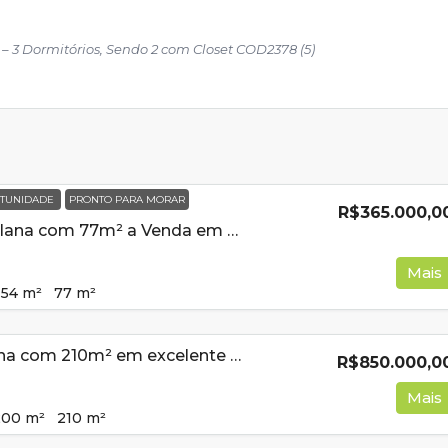
 Dormitórios, Sendo 2 com Closet COD2378 (5)
TUNIDADE
PRONTO PARA MORAR
R$365.000,0
Casa Nova e Plana com 77m² a Venda em Cambui MG
Mais
154
m²
77
m²
Casa de esquina com 210m² em excelente bairro a venda em Cambuí MG
R$850.000,0
Mais
200
m²
210
m²