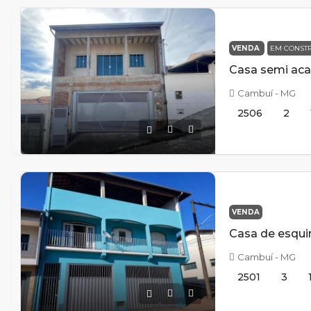
VENDA
EM CONST
Cambuí - MG
2506
2
VENDA
Cambuí - MG
2501
3