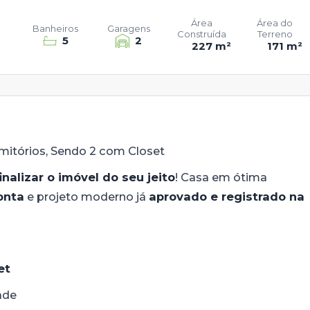
Área
Área do
Banheiros
Garagens
Construída
Terreno
5
2
227 m²
171 m²
mitórios, Sendo 2 com Closet
finalizar o imóvel do seu jeito
! Casa em ótima
onta
e projeto moderno já
aprovado e registrado na
et
ade