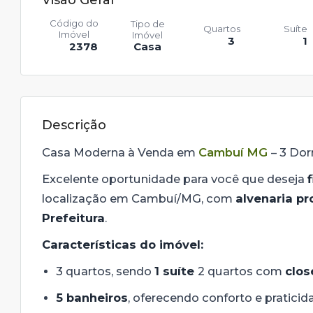
Visão Geral
Código do
Tipo de
Quartos
Suíte
Imóvel
Imóvel
3
1
2378
Casa
Descrição
Casa Moderna à Venda em
Cambuí MG
– 3 Dor
Excelente oportunidade para você que deseja
localização em Cambuí/MG, com
alvenaria pr
Prefeitura
.
Características do imóvel:
3 quartos, sendo
1 suíte
2 quartos com
clos
5 banheiros
, oferecendo conforto e praticid