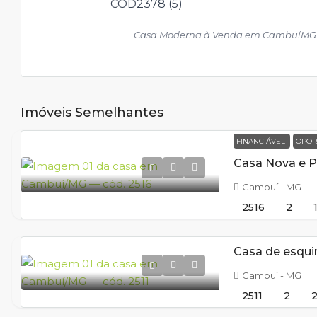
Casa Moderna à Venda em CambuíMG – 3
Imóveis Semelhantes
FINANCIÁVEL
OPOR
Cambuí - MG
2516
2
Cambuí - MG
2511
2