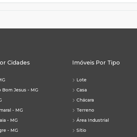
or Cidades
Imóveis Por Tipo
MG
Lote
o Bom Jesus - MG
Casa
G
Chácara
maral - MG
Terreno
ia - MG
Área Industrial
gre - MG
Sítio