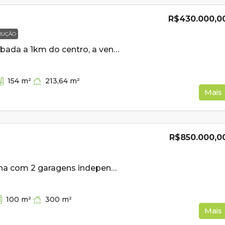
R$430.000,0
RUÇÃO
Casa semi acabada a 1km do centro, a venda em Cambui MG
213,64
m²
154
m²
Mais
R$850.000,0
Casa de esquina com 2 garagens independentes e 300m² de construção a venda em Cambui MG
300
m²
100
m²
Mais