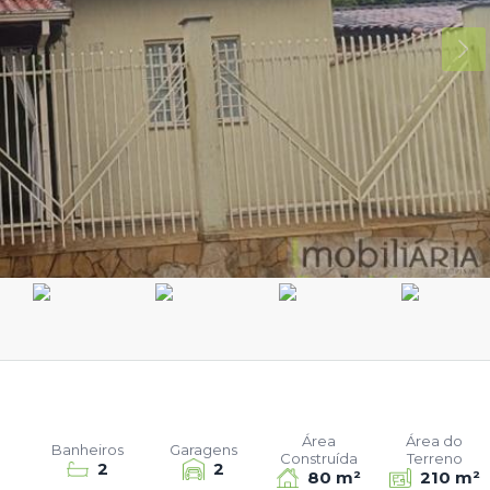
Área
Área do
Banheiros
Garagens
Construída
Terreno
2
2
80 m²
210 m²