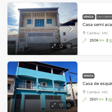
VENDA
EM CONST
Cambuí - MG
2506
2
VENDA
Cambuí - MG
2501
3