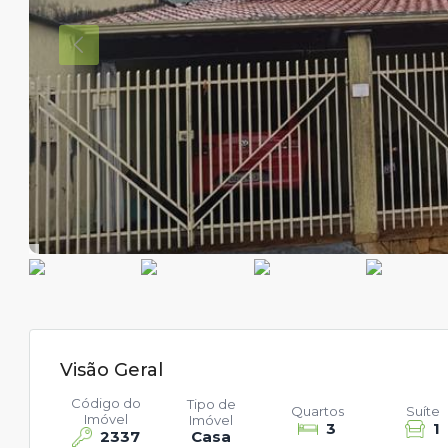
Visão Geral
Código do
Tipo de
Quartos
Suíte
Imóvel
Imóvel
3
1
2337
Casa