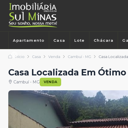
Apartamento
Casa
Lote
Chácara
Ga
Início
Casa
Venda
Cambuí - MG
Casa Localizad
Casa Localizada Em Ótimo
Cambuí - MG
VENDA