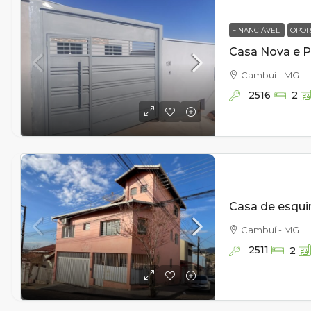
FINANCIÁVEL
OPOR
Cambuí - MG
2516
2
Cambuí - MG
2511
2