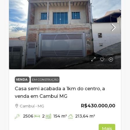
VENDA
EM CONSTRUÇÃO
Casa semi acabada a 1km do centro, a
venda em Cambui MG
R$430.000,00
Cambuí - MG
2506
213,64
m²
2
154
m²
Mais