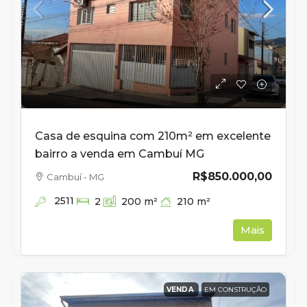
Casa de esquina com 210m² em excelente
bairro a venda em Cambuí MG
R$850.000,00
Cambuí - MG
2511
210
m²
2
200
m²
Mais
VENDA
EM CONSTRUÇÃO