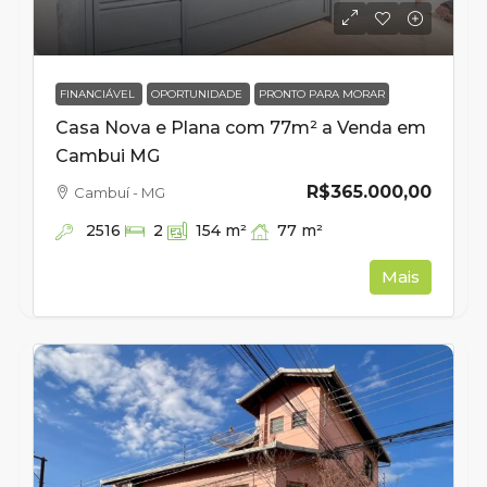
FINANCIÁVEL
OPORTUNIDADE
PRONTO PARA MORAR
Casa Nova e Plana com 77m² a Venda em
Cambui MG
R$365.000,00
Cambuí - MG
2516
77
m²
2
154
m²
Mais