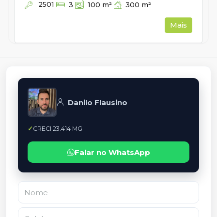
2501
300
m²
3
100
m²
Mais
Danilo Flausino
CRECI 23.414 MG
Falar no WhatsApp