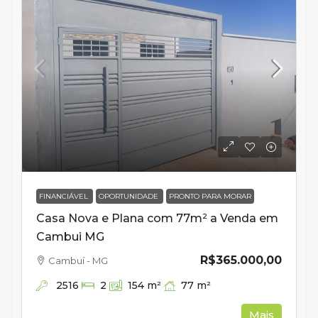
FINANCIÁVEL
OPORTUNIDADE
PRONTO PARA MORAR
Casa Nova e Plana com 77m² a Venda em
Cambui MG
R$365.000,00
Cambuí - MG
2516
77
m²
2
154
m²
Mais