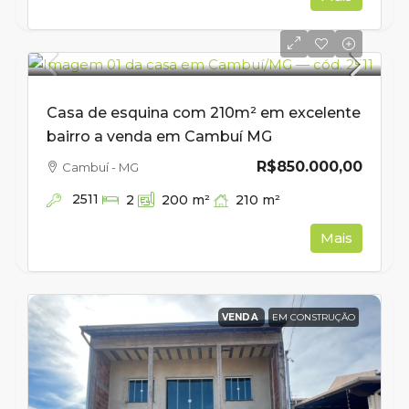
Casa de esquina com 210m² em excelente
bairro a venda em Cambuí MG
R$850.000,00
Cambuí - MG
2511
210
m²
2
200
m²
Mais
VENDA
EM CONSTRUÇÃO