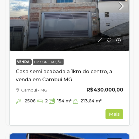
VENDA
EM CONSTRUÇÃO
Casa semi acabada a 1km do centro, a
venda em Cambui MG
R$430.000,00
Cambuí - MG
2506
213,64
m²
2
154
m²
Mais