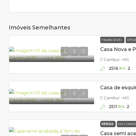
Imóveis Semelhantes
FINANCIÁVEL
OPOR
Cambuí - MG
2516
2
Cambuí - MG
2511
2
VENDA
EM CONST