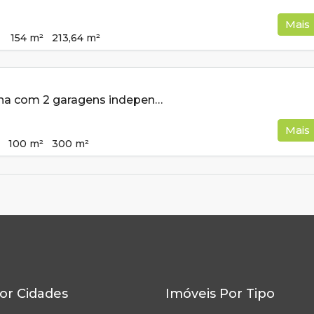
Mais
154
m²
213,64
m²
Casa de esquina com 2 garagens independentes e 300m² de construção a venda em Cambui MG
Mais
100
m²
300
m²
or Cidades
Imóveis Por Tipo