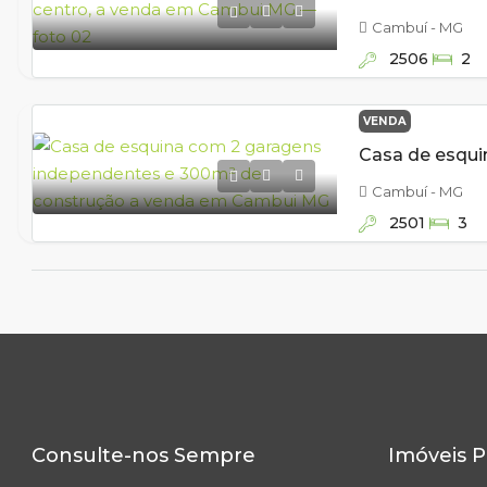
Cambuí - MG
2506
2
VENDA
Cambuí - MG
2501
3
Consulte-nos Sempre
Imóveis P