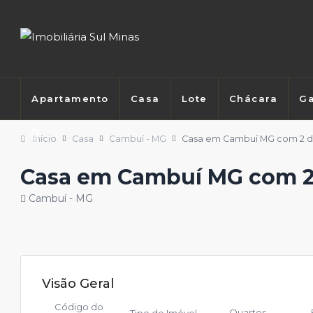
Apartamento
Casa
Lote
Chácara
Ga
Início
Casa
Cambuí - MG
Casa em Cambuí MG com 2 d
Casa em Cambuí MG com 2
Cambuí - MG
Visão Geral
Código do
Quartos