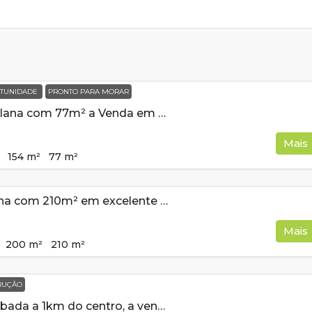
TUNIDADE
PRONTO PARA MORAR
Casa Nova e Plana com 77m² a Venda em Cambui MG
Mais
154
m²
77
m²
Casa de esquina com 210m² em excelente bairro a venda em Cambuí MG
Mais
200
m²
210
m²
RUÇÃO
Casa semi acabada a 1km do centro, a venda em Cambui MG