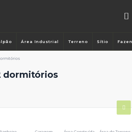
lpão
Área Industrial
Terreno
Sítio
Faze
ormitórios
 dormitórios
Banheiro
Garagem
Área Construída
Área do Terreno