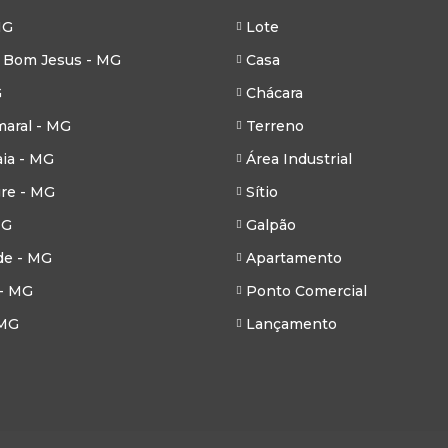
MG
Lote
 Bom Jesus - MG
Casa
G
Chácara
aral - MG
Terreno
ia - MG
Área Industrial
re - MG
Sítio
MG
Galpão
de - MG
Apartamento
- MG
Ponto Comercial
 MG
Lançamento