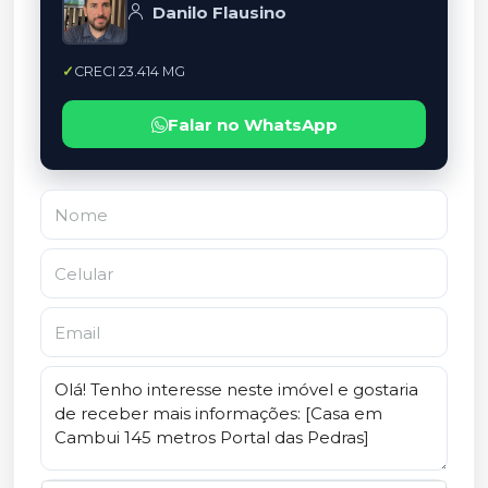
Danilo Flausino
CRECI 23.414 MG
Falar no WhatsApp