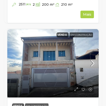
2511
210
m²
2
200
m²
Mais
VENDA
EM CONSTRUÇÃO
VENDA
EM CONSTRUÇÃO