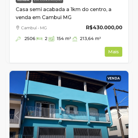
Casa semi acabada a 1km do centro, a
venda em Cambui MG
R$430.000,00
Cambuí - MG
2506
213,64
m²
2
154
m²
Mais
VENDA