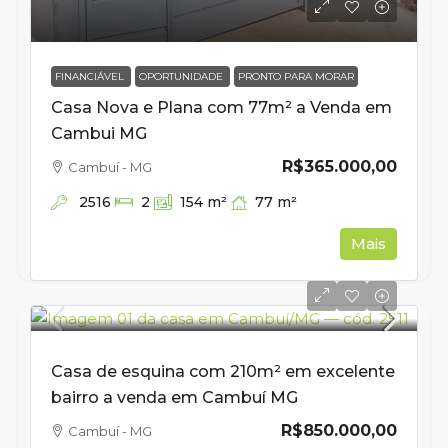
FINANCIÁVEL
OPORTUNIDADE
PRONTO PARA MORAR
Casa Nova e Plana com 77m² a Venda em
Cambui MG
R$365.000,00
Cambuí - MG
2516
77
m²
2
154
m²
Mais
Casa de esquina com 210m² em excelente
bairro a venda em Cambuí MG
R$850.000,00
Cambuí - MG