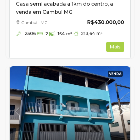
Casa semi acabada a 1km do centro, a
venda em Cambui MG
R$430.000,00
Cambuí - MG
2506
213,64
m²
2
154
m²
Mais
VENDA