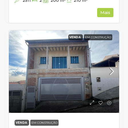
2511
210
m²
2
200
m²
Mais
VENDA
EM CONSTRUÇÃO
VENDA
EM CONSTRUÇÃO