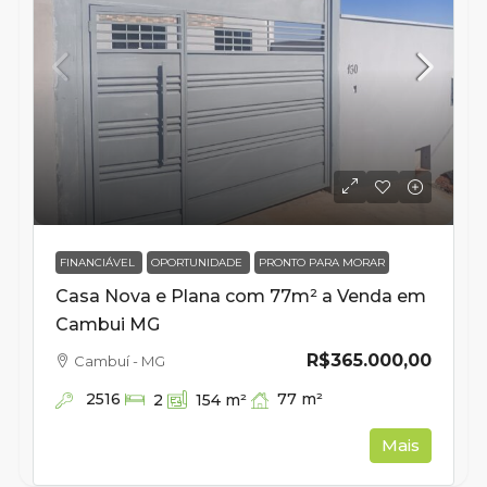
FINANCIÁVEL
OPORTUNIDADE
PRONTO PARA MORAR
Casa Nova e Plana com 77m² a Venda em
Cambui MG
R$365.000,00
Cambuí - MG
2516
77
m²
2
154
m²
Mais