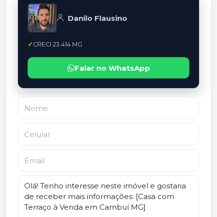
Danilo Flausino
CRECI 23.414 MG
Falar no WhatsApp