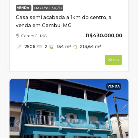
VENDA
EM CONSTRUÇÃO
Casa semi acabada a 1km do centro, a
venda em Cambui MG
R$430.000,00
Cambuí - MG
2506
213,64
m²
2
154
m²
Mais
VENDA