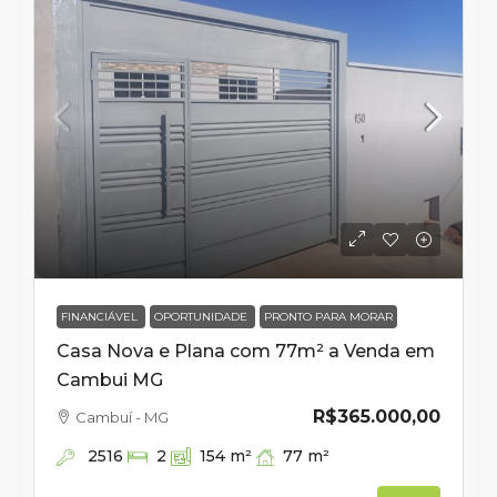
FINANCIÁVEL
OPORTUNIDADE
PRONTO PARA MORAR
Casa Nova e Plana com 77m² a Venda em
Cambui MG
R$365.000,00
Cambuí - MG
2516
77
m²
2
154
m²