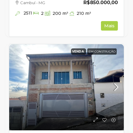
R$850.000,00
Cambuí - MG
2511
210
m²
2
200
m²
Mais
VENDA
EM CONSTRUÇÃO