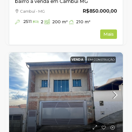
bairro a venda em Cambuí MG
R$850.000,00
Cambuí - MG
2511
210
m²
2
200
m²
Mais
VENDA
EM CONSTRUÇÃO