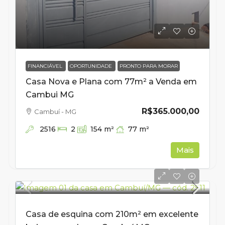
FINANCIÁVEL
OPORTUNIDADE
PRONTO PARA MORAR
Casa Nova e Plana com 77m² a Venda em
Cambui MG
R$365.000,00
Cambuí - MG
2516
77
m²
2
154
m²
Mais
Casa de esquina com 210m² em excelente