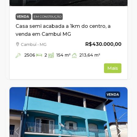
VENDA
EM CONSTRUÇÃO
Casa semi acabada a 1km do centro, a
venda em Cambui MG
R$430.000,00
Cambuí - MG
2506
213,64
m²
2
154
m²
Mais
VENDA