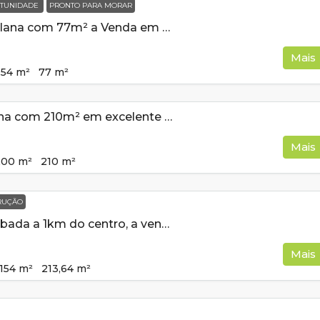
TUNIDADE
PRONTO PARA MORAR
Casa Nova e Plana com 77m² a Venda em Cambui MG
Mais
154
m²
77
m²
Casa de esquina com 210m² em excelente bairro a venda em Cambuí MG
Mais
200
m²
210
m²
RUÇÃO
Casa semi acabada a 1km do centro, a venda em Cambui MG
Mais
154
m²
213,64
m²