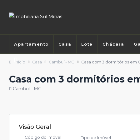
Apartamento
Casa
Lote
Chácara
Ga
Início
Casa
Cambuí - MG
Casa com 3 dormitórios em 
Casa com 3 dormitórios e
Cambuí - MG
Visão Geral
Código do Imóvel
Tipo de Imóvel