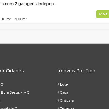
Casa de esquina com 2 garagens independentes e 300m² de construção a venda em Cambui MG
Mais
100
m²
300
m²
or Cidades
Imóveis Por Tipo
MG
Lote
 Bom Jesus - MG
Casa
G
Chácara
aral - MG
Terreno