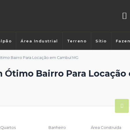
lpão
Área Industrial
Terreno
Sítio
Faze
Ótimo Bairro Para Locação em Cambuí MG
m Ótimo Bairro Para Locaçã
Quartos
Banheiro
Área Construída