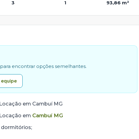
3
1
93,86 m²
e para encontrar opções semelhantes.
 equipe
a Locação em Cambuí MG
a Locação em
Cambuí MG
dormitórios;