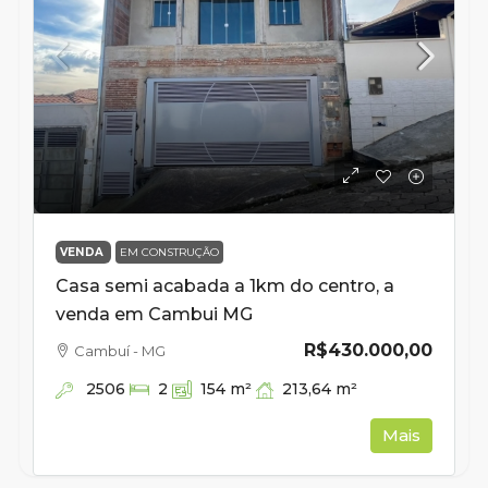
VENDA
EM CONSTRUÇÃO
Casa semi acabada a 1km do centro, a
venda em Cambui MG
R$430.000,00
Cambuí - MG
2506
213,64
m²
2
154
m²
Mais