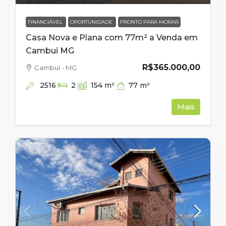
FINANCIÁVEL
OPORTUNIDADE
PRONTO PARA MORAR
Casa Nova e Plana com 77m² a Venda em
Cambui MG
R$365.000,00
Cambuí - MG
2516
77
m²
2
154
m²
Mais