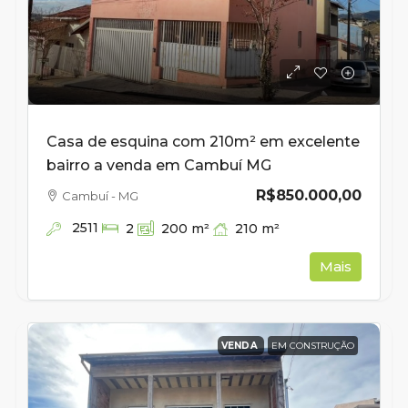
Casa de esquina com 210m² em excelente
bairro a venda em Cambuí MG
R$850.000,00
Cambuí - MG
2511
210
m²
2
200
m²
Mais
VENDA
EM CONSTRUÇÃO