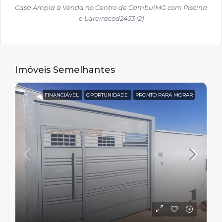
Casa Ampla à Venda no Centro de CambuíMG com Piscina
e Lareiracod2453 (2)
Imóveis Semelhantes
FINANCIÁVEL
OPORTUNIDADE
PRONTO PARA MORAR