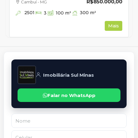
R$850.000,00
Cambuí - MG
2501
300
m²
3
100
m²
Mais
Imobiliária Sul Minas
Falar no WhatsApp