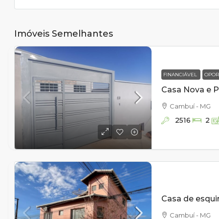
Imóveis Semelhantes
FINANCIÁVEL
OPOR
Cambuí - MG
2516
2
Cambuí - MG