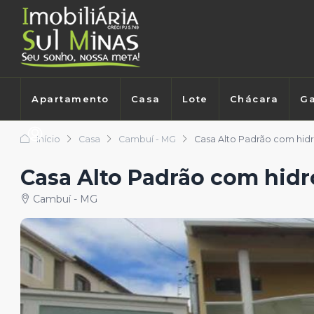
Apartamento
Casa
Lote
Chácara
Ga
Início
Casa
Cambuí - MG
Casa Alto Padrão com hi
Casa Alto Padrão com hid
Cambuí - MG