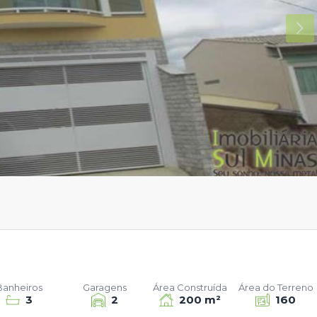
Banheiros
Garagens
Área Construída
Área do Terreno
3
2
200 m²
160