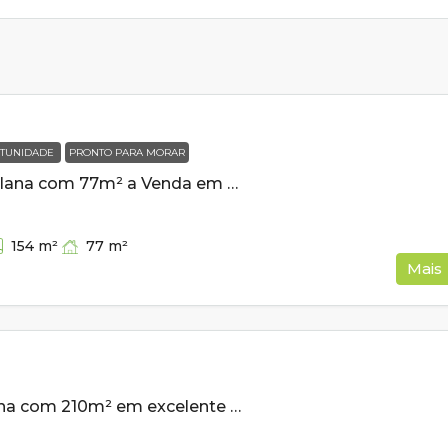
TUNIDADE
PRONTO PARA MORAR
Casa Nova e Plana com 77m² a Venda em Cambui MG
77
m²
154
m²
Mais
Casa de esquina com 210m² em excelente bairro a venda em Cambuí MG