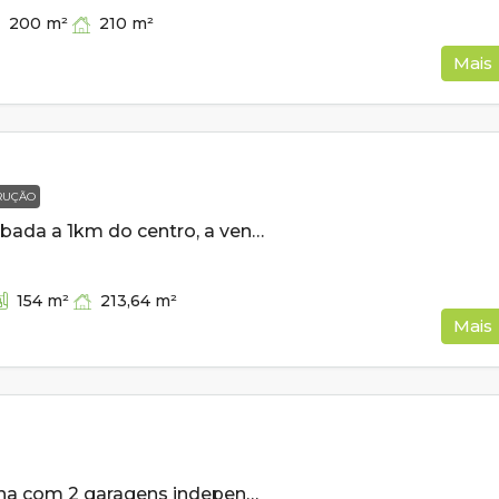
210
m²
200
m²
Mais
RUÇÃO
Casa semi acabada a 1km do centro, a venda em Cambui MG
213,64
m²
154
m²
Mais
Casa de esquina com 2 garagens independentes e 300m² de construção a venda em Cambui MG