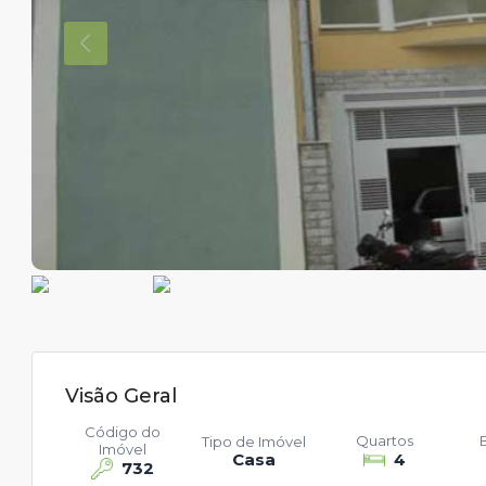
Visão Geral
Código do
Quartos
Tipo de Imóvel
Imóvel
Casa
4
732