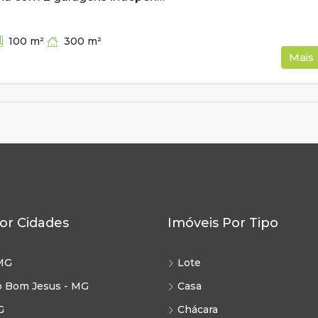
300
m²
100
m²
Mais
or Cidades
Imóveis Por Tipo
MG
Lote
o Bom Jesus - MG
Casa
G
Chácara