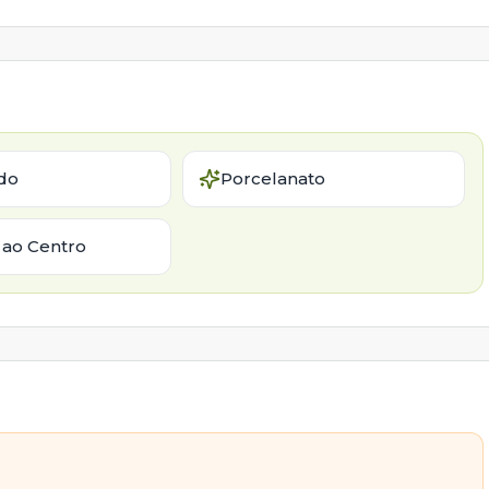
do
Porcelanato
 ao Centro