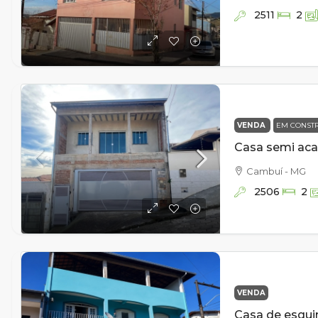
2511
2
VENDA
EM CONST
Cambuí - MG
2506
2
VENDA