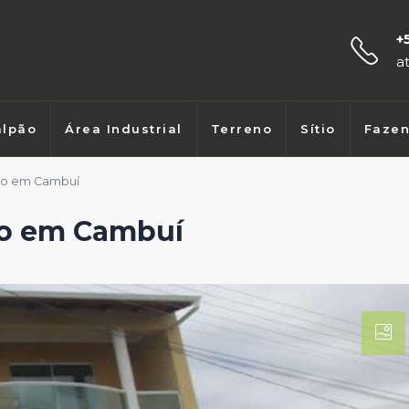
+
a
lpão
Área Industrial
Terreno
Sítio
Faze
dro em Cambuí
ro em Cambuí