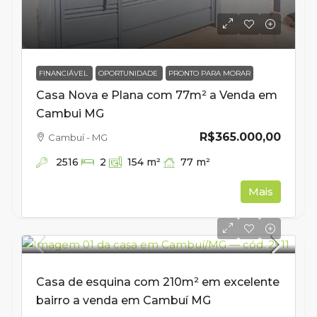
FINANCIÁVEL
OPORTUNIDADE
PRONTO PARA MORAR
Casa Nova e Plana com 77m² a Venda em
Cambui MG
R$365.000,00
Cambuí - MG
2516
77
m²
2
154
m²
Mais
Casa de esquina com 210m² em excelente
bairro a venda em Cambuí MG