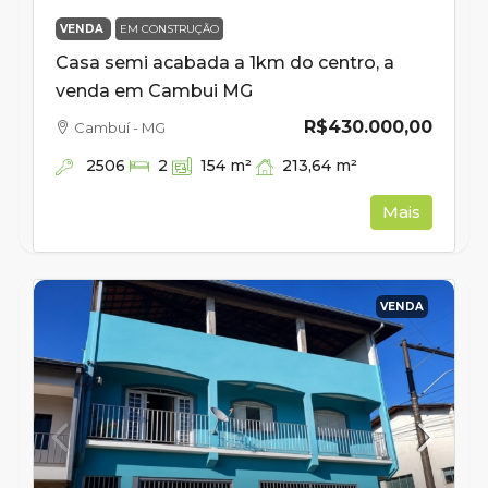
VENDA
EM CONSTRUÇÃO
Casa semi acabada a 1km do centro, a
venda em Cambui MG
R$430.000,00
Cambuí - MG
2506
213,64
m²
2
154
m²
Mais
VENDA