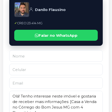
Danilo Flausino
CRECI 23.414 MG
Falar no WhatsApp