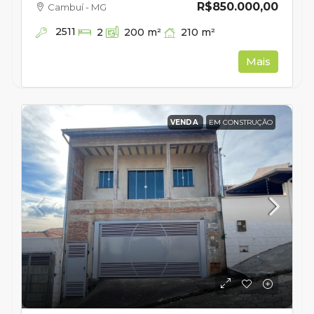
R$850.000,00
Cambuí - MG
2511
210
m²
2
200
m²
Mais
VENDA
EM CONSTRUÇÃO